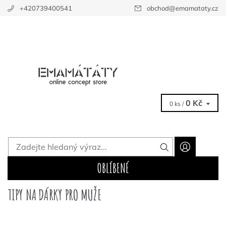
+420739400541
obchod
@
emamataty.cz
0 Kč
0 ks /
OBLÍBENÉ
TIPY NA DÁRKY PRO MUŽE